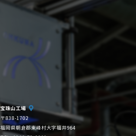
宝珠山工場
〒838-1702
7
福岡県朝倉郡東峰村大字福井964