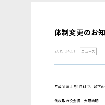
体制変更のお
ニュース
2019.04.01
平成
31
年４月
1
日付で、以下の
代表取締役会長 大隈晴明