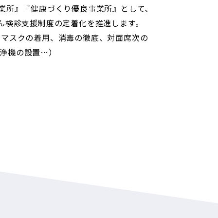
業所』『健康づくり優良事業所』として､
がん検診支援制度の定着化を推進します。
（マスクの着用、消毒の徹底、対面席次の
して環境省が策定した環境マネジメントシステム「エコアク
浄機の設置…）
ります。
認証・登録番号 0000769
や、廃棄物排出量削減、二酸化炭素排出量の削減などが主な
5（PDF）