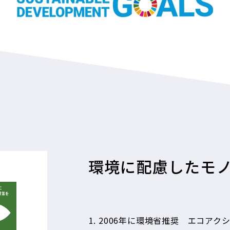
CDP
、
UNGC
（
が共同運営する
S
SBT
とは、
2015
とを求めるもの
弊社もこの取り
環境に配慮したモ
し、日々環境活
2006年に環境省推奨 エコアクシ