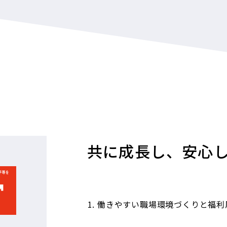
品質保証を通じ
ことを目的とした
共に成長し、安心
日々取り組んで
認定番号 09 100
※本社及び各工
働きやすい職場環境づくりと福利