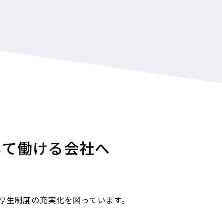
てお客様満足度の向上と、品質マネジメントシステムの継続
国際規格「ISO 9001」認定を取得しています。 品質を
して働ける会社へ
います。
 89043
場にて認定取得／太陽光発電システム認証外
厚生制度の充実化を図っています。