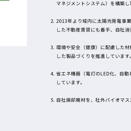
温室効果ガス排
マネジメントシステム）を構築し
2013年より域内に太陽光発電事
した不動産賃貸にも着手、自社消
「Science Ba
環境や安全（健康）に配慮した材
した製品づくりを推進しています
省エネ機器（電灯のLED化、自動
しています。
自社焼却廃材を、社外バイオマス
「ISO 9