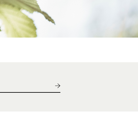
は従業員の健康管理を経営的視点で考え、戦略的に実践して
未来投資戦略に位置づけられた「国⺠の健康寿命の延伸」に
き、従業員へ健康投資を⾏うことは、従業員の活⼒や⽣産性
組織の活性化にもつながることになります。
健康管理を経営戦略の柱の⼀つとしてとらえ、継続して実践
つとして考えております。
2026 認定書