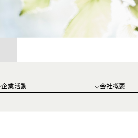
〖健康経営〗と
⽇本再興戦略、
⼀つです。
企業理念に基づ
がり、強いては
弊社も従業員の
企業活動
会社概要
を企業理念の⼀
健康経営優良法人