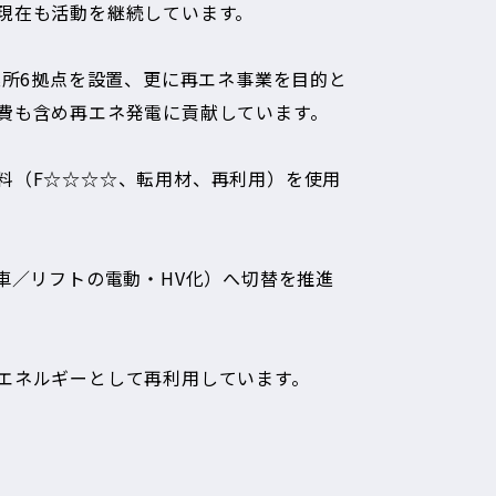
出削減実績
現在も活動を継続しています。
業所6拠点を設置、更に再エネ事業を目的と
費も含め再エネ発電に貢献しています。
sed Targets」環境省HP
料（F☆☆☆☆、転用材、再利用）を使用
。
車／リフトの電動・HV化）へ切替を推進
エネルギーとして再利用しています。
001（品質）」