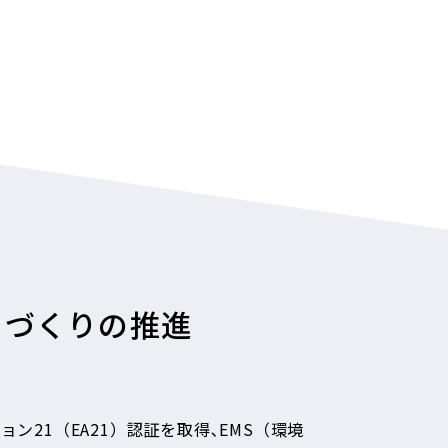
国連グローバルコンパクト）、Ｗ
RI
（世界資源研究所）、
WWF
BT(Science Based Targets)
の登録を行いました。
年にパリ協定で誕生した世界の気温上昇を産業革命前より
2
℃を
で、企業が設定する温室効果ガスの排出削減目標のことです。
組みに賛同し、
2030
年度までに
2018
年度比、温室効果ガス排
ノづくりの推進
動に取り組んで参ります。
ョン21（EA21）認証を取得､EMS（環境